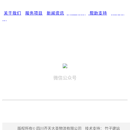
快速连接
关于我们
|
服务项目
|
新闻资讯
|
加入我们
|
帮助支持
|
联系我
们
工作时间
周一至周日 08:00-18:00
微信公众号
COPYRIGHT (©) 2017 四川齐天大圣物流有限公司
版权所有© 四川齐天大圣物流有限公司 技术支持：
竹子建站